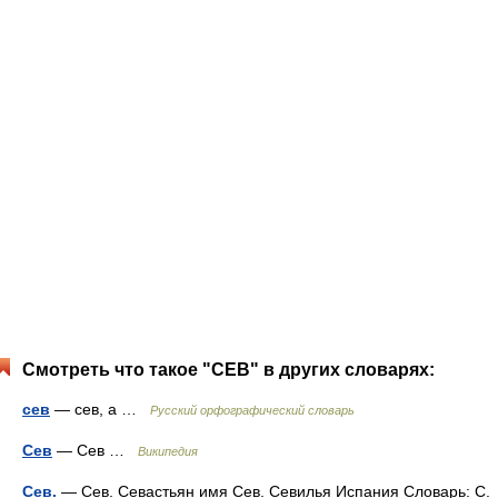
Смотреть что такое "СЕВ" в других словарях:
сев
— сев, а …
Русский орфографический словарь
Сев
— Сев …
Википедия
Сев.
— Сев. Севастьян имя Сев. Севилья Испания Словарь: С.