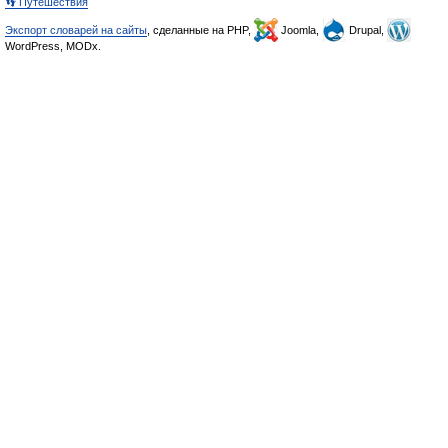
👣 Путешествия
Экспорт словарей на сайты
, сделанные на PHP,
Joomla,
Drupal,
WordPress, MODx.