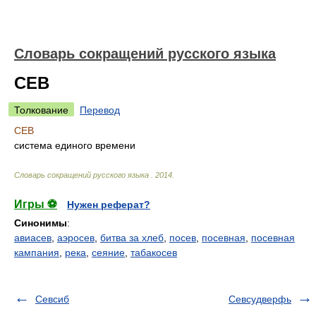
Словарь сокращений русского языка
СЕВ
Толкование
Перевод
СЕВ
система единого времени
Словарь сокращений русского языка
.
2014
.
Игры ⚽
Нужен реферат?
Синонимы
:
авиасев
,
аэросев
,
битва за хлеб
,
посев
,
посевная
,
посевная
кампания
,
река
,
сеяние
,
табакосев
Севсиб
Севсудверфь